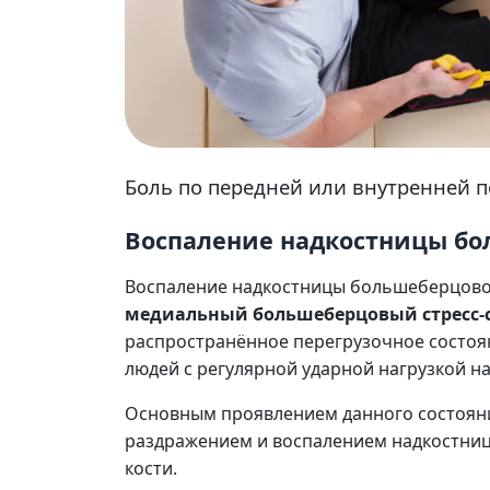
Воспаление надкостницы
Боль по передней или внутренней п
Воспаление надкостницы бо
Воспаление надкостницы большеберцовой
медиальный большеберцовый стресс
распространённое перегрузочное состоян
людей с регулярной ударной нагрузкой н
Основным проявлением данного состояния
раздражением и воспалением надкостни
кости.