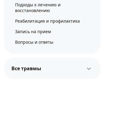
Подходы к лечению и
восстановлению
Реабилитация и профилактика
Запись на прием
Вопросы и ответы
Все травмы
Коленный сустав
Голеностопный сустав
Травмы голеностопного
сустава
Воспаление надкостницы