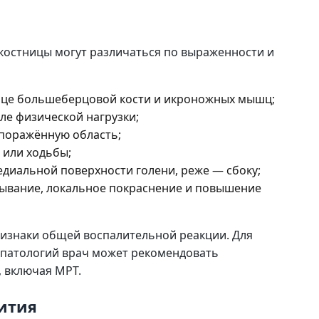
костницы могут различаться по выраженности и
нице большеберцовой кости и икроножных мышц;
е физической нагрузки;
 поражённую область;
 или ходьбы;
едиальной поверхности голени, реже — сбоку;
ывание, локальное покраснение и повышение
ризнаки общей воспалительной реакции. Для
 патологий врач может рекомендовать
 включая МРТ.
ития