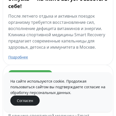
себе!
После летнего отдыха и активных поездок
организму требуется восстановление сил,
восполнение дефицита витаминов и энергии.
Клиника спортивной медицины Smart Recovery
предлагает современные капельницы для
здоровья, детокса и иммунитета в Москве.
Подробнее
НОВОСТИ КЛИНИКИ
29 ИЮЛЯ 2025
На сайте используются cookie. Продолжая
пользоваться сайтом вы подтверждаете согласие на
Текар-терапия в «Смарт Рекавери»
обработку персональных данных.
– глубинное восстановление с
Согласен
первого сеанса!
В клинике спортивной медицины Smart