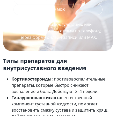
Для записи на консультацию или
процедуру свяжитесь с нами по телефону,
через форму онлайн-записи или MAX.
Типы препаратов для
внутрисуставного введения
Кортикостероиды:
противовоспалительные
препараты, которые быстро снижают
воспаление и боль. Действуют 2–4 недели.
Гиалуроновая кислота:
естественный
компонент суставной жидкости, помогает
восстановить смазку сустава и защитить хрящ.