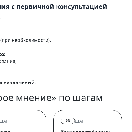
ния с первичной консультацией
:
(при необходимости),
ко:
ования,
 и назначений
.
рое мнение» по шагам
ШАГ
ШАГ
03
а на
Заполнение формы