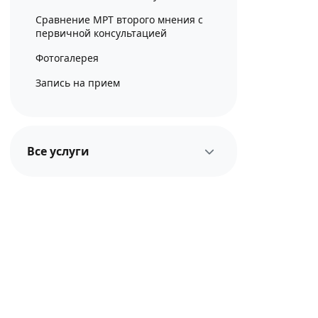
Сравнение МРТ второго мнения с
первичной консультацией
Фотогалерея
Запись на прием
Цены
Вопросы и ответы
Все услуги
Консультации
Очная консультация
Мнение врача спортивной
медицины
Дистанционная консультация
МРТ второе мнение