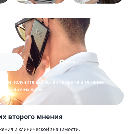
ЕНКУ
ние и получите заключение врача в течение
ких рабочих дней.
их второго мнения
жения и клинической значимости.