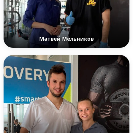
чемпионата Европы 2013, 2014, 2015, двукратная
победительница Континента.
Матвей Мельников
Матвей Мельников
Более известный под сценическим псевдонимом
Мот — российский музыкант, рэпер