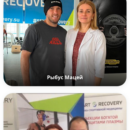
Заслуженный мастер спорта, чемпионка мира,
многократная чемпионка Европы, России по
велоспорту на треке
Рыбус Мацей
Рыбус Мацей
Польский футболист, полузащитник, занимает
первое место по сыгранным матчам и второе
место по забитым мячам в чемпионатах России
среди всех польских футболистов