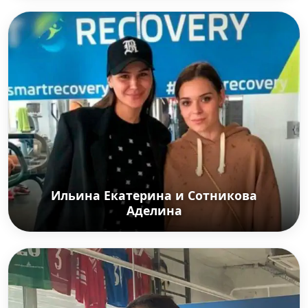
Иванов Олег
Российский футболист, полузащитник.
Заслуженный мастер спорта России, бронзовый
призёр чемпионата Европы 2008 года.
Ильина Екатерина и Сотникова
Аделина
Ильина Екатерина и Сотникова Аделина
Заслуженные мастера спорта: российская
гандболистка, олимпийская чемпионка 2016