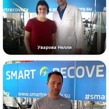
2007), бронзовый призёр чемпионата Европы
(2008)
Уварова Нелли
Уварова Нелли
Российская актриса театра, кино и дубляжа.