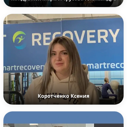
Кондратюк Марк И Трусова Александра
Марк — фигурист, pаслуженный мастер спорта
России, Олимпийский чемпион в командном
соревновании 2022, чемпион Европы 2022.
Александра — фигуристка, заслуженный мастер
спорта России, серебряный призёр зимних
Олимпийских игр 2022, бронзовый призёр
чемпионата мира 2021, двукратный бронзовый
призёр чемпионата Европы 2020, 2022.
Коротченко Ксения
Коротченко Ксения
Мастер спорта России по легкой атлетике,