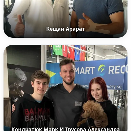
Кещан Арарат
Кещан Арарат
Российский комедийный актёр кино,
телевидения и КВН, радио и телеведущий
Кондратюк Марк И Трусова Александра