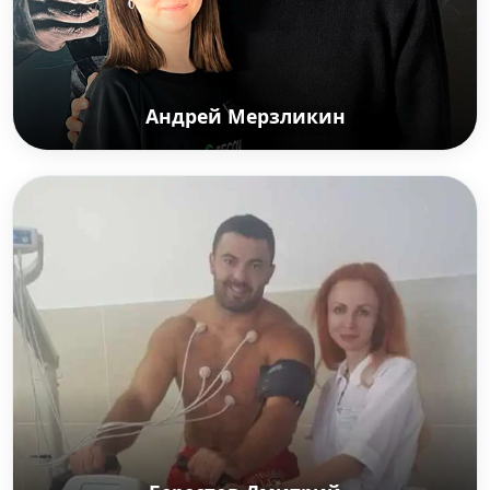
Анастасия Любушкина.
Андрей Мерзликин
Андрей Мерзликин
Российский актёр театра и кино, кинорежиссёр,
телеведущий; Заслуженный артист Российской
Федерации