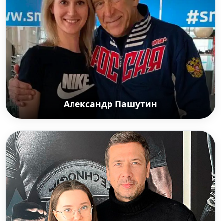
Александр Пашутин
Александр Пашутин
Народный артист России, замечательный актёр
и настоящий человек-праздник проходил
реабилитацию в нашей клинике. Контроль и
корректировку процесса реабилитации
осуществляли: главный врач «Smart Recovery»
Эдуард Безуглов и врач спортивной медицины