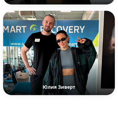
Шнякин Дмитрий
Российский спортивный комментатор и
телеведущий.
Юлия Зиверт
Юлия Зиверт
Zivert — российская поп-певица