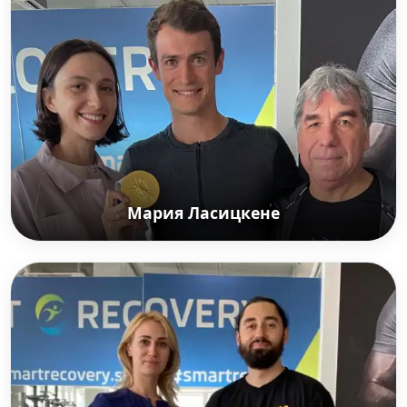
призёр чемпионата России.
Мария Ласицкене
Мария Ласицкене
Российская прыгунья в высоту, олимпийская
чемпионка 2020, трёхкратная чемпионка мира
2015, 2017, 2019, двукратная чемпионка мира в
помещении 2014, 2018, чемпионка Европы 2018,
двукратная чемпионка Европы в помещении 2015,
2019, трёхкратная победительница командного