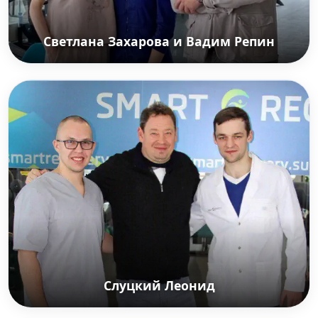
Светлана Захарова и Вадим Репин
Светлана Захарова и Вадим Репин
Российская артистка балета. Прима-балерина
Большого театра и миланского театра «Ла
Скала». Народная артистка Российской
Федерации с мужем — советским и российским
скрипачём. Лауреат премии Ленинского
комсомола, заслуженный артист России.
Слуцкий Леонид