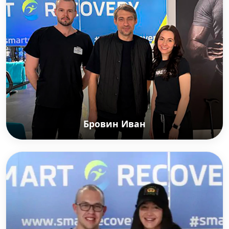
двукратный чемпион мира по боевому самбо,
двукратный чемпион России по боевому самбо,
серебряный призер кубка России по ММА 2017,
мастер спорта России международного класса
по боевому самбо
Бровин Иван
Бровин Иван
Российский актер театра и кино.