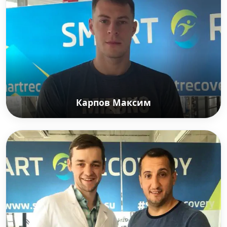
года, чемпионка мира среди юниоров с первой в
России олимпийской чемпионкой 2014 г. в
женском одиночном катании в индивидуальном
зачёте, двукратным серебряным призёром
чемпионатов Европы 2013 и 2014 гг.,
чемпионкой мира среди юниоров 2011 года.
Карпов Максим
Карпов Максим
Российский футболист, защитник клуба
«Металлург» (Липецк). Клубная карьера —
«Зенит», «Зенит-2», «СКА-Хабаровск», «Ротор»,
«Крылья Советов», «Химки», «Металлург
(Липецк).