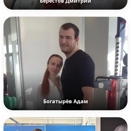
Берестов Дмитрий
Берестов Дмитрий
Российский тяжелоатлет, олимпийский чемпион
2004 г в категории до 105 кг. Заслуженный мастер
спорта России.
Богатырёв Адам
Богатырёв Адам
Российский боец смешанных единоборств,