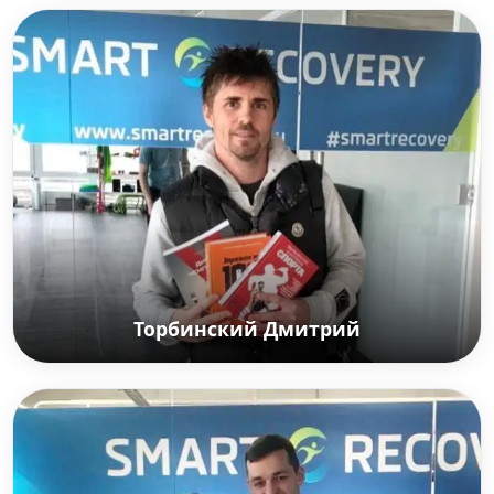
Слуцкий Леонид
Российский футбольный тренер, главный тренер
клуба «Рубин». Заслуженный тренер России.
Кандидат педагогических наук.
Торбинский Дмитрий
Торбинский Дмитрий
Российский футболист, полузащитник.
Серебряный призёр чемпионата России (2006,