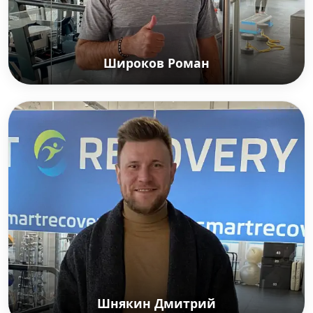
Широков Роман
Широков Роман
Российский футболист, заслуженный мастер
спорта России, бронзовый призёр чемпионата
Европы 2008, трёхкратный чемпион России,
двукратный обладатель суперкубка России,
обладатель кубка и суперкубка УЕФА 2008 в
составе «Зенита». Работает экспертом на Матч
ТВ, председатель Общероссийского профсоюза
футболистов.
Шнякин Дмитрий