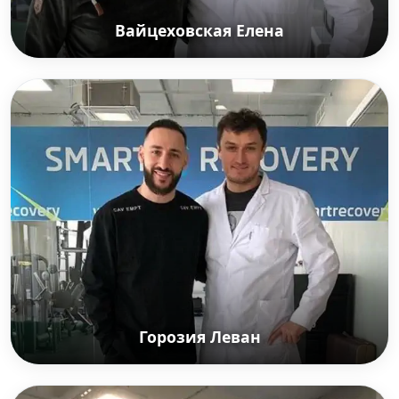
Вайцеховская Елена
Вайцеховская Елена
Заслуженный мастер спорта СССР. Единственная
спортсменка в истории СССР и России,
победившая в прыжках с 10-метровой вышки на
Олимпийских играх. Российская спортивная
журналистка.
Горозия Леван
Горозия Леван