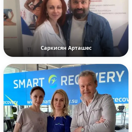
Саркисян Арташес
Саркисян Арташес
Российский продюсер, актер, теле и радио
ведущий. Один из основателей Comedy Club