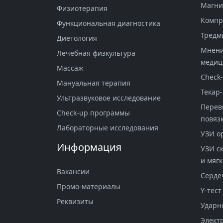
Магни
Физиотерапия
Компр
Функциональная диагностика
Тредм
Диетология
Мнени
Лечебная физкультура
меди
Массаж
Check
Мануальная терапия
Текар-
Ультразвуковое исследование
Перев
Check-up программы
повяз
Лабораторные исследования
УЗИ о
Информация
УЗИ с
и мягк
Вакансии
Серде
Промо-материалы
Y-тест
Реквизиты
Ударн
Элект