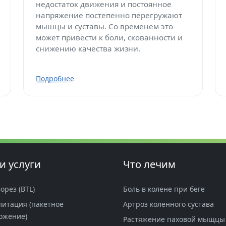
недостаток движения и постоянное
напряжение постепенно перегружают
мышцы и суставы. Со временем это
может привести к боли, скованности и
снижению качества жизни.
Подробнее
и услуги
Что лечим
орез (BTL)
Боль в колене при беге
литация (пакетное
Артроз коленного сустава
ожение)
Растяжение паховой мыщцы