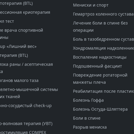
тотерапия (BTL)
Мениски и спорт
ессионная криотерапия
Гемартроз коленного сустава
ил тест
Лечение боли в спине без
е врача спортивной
операции
цины
Боль в тазобедренном суста
-up «Лишний вес»
Хондромаляция надколенник
терапия (BTL)
Воспаление надкостницы
язка раны / асептическая
Подошвенный фасциит
ка
Повреждение ротаторной
рганов малого таза
манжеты плеча
келетно-мышечной системы
Реабилитация после пластик
их тканей
Болезнь Гоффа
чно-сосудистый check-up
Болезнь Осгуда-Шляттера
Боли в спине
о-волновая терапия (УВТ)
Разрыв мениска
ростимуляция COMPEX