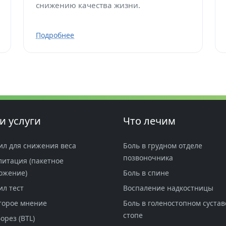
снижению качества жизни.
Подробнее
и услуги
Что лечим
ил для снижения веса
Боль в грудном отделе
позвоночника
литация (пакетное
ожение)
Боль в спине
ил тест
Воспаление надкостницы
торое мнение
Боль в голеностопном сустав
стопе
орез (BTL)