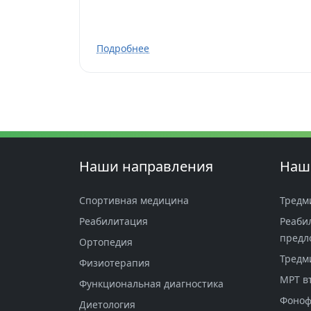
Подробнее
Наши направления
Наш
Спортивная медицина
Тредм
Реабилитация
Реаби
предл
Ортопедия
Тредм
Физиотерапия
МРТ в
Функциональная диагностика
Фоноф
Диетология