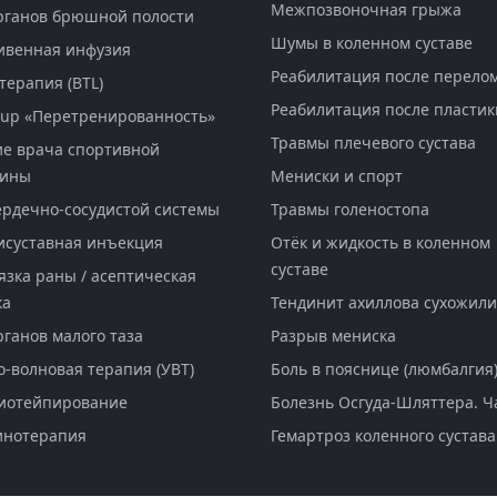
Межпозвоночная грыжа
рганов брюшной полости
Шумы в коленном суставе
ивенная инфузия
Реабилитация после перело
терапия (BTL)
Реабилитация после пластик
-up «Перетренированность»
Травмы плечевого сустава
е врача спортивной
цины
Мениски и спорт
ердечно-сосудистой системы
Травмы голеностопа
исуставная инъекция
Отёк и жидкость в коленном
суставе
язка раны / асептическая
ка
Тендинит ахиллова сухожил
рганов малого таза
Разрыв мениска
о-волновая терапия (УВТ)
Боль в пояснице (люмбалгия
иотейпирование
Болезнь Осгуда-Шляттера. Ч
инотерапия
Гемартроз коленного сустава