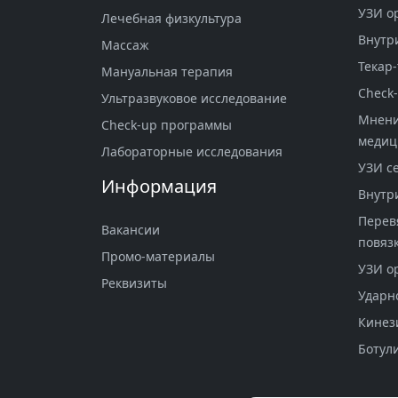
УЗИ о
Лечебная физкультура
Внутр
Массаж
Текар-
Мануальная терапия
Check
Ультразвуковое исследование
Мнени
Check-up программы
меди
Лабораторные исследования
УЗИ с
Информация
Внутр
Перев
Вакансии
повяз
Промо-материалы
УЗИ о
Реквизиты
Ударн
Кинез
Ботул