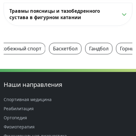
Травмы поясницы и тазобедренного
сустава в фигурном катании
ькобежный спорт
Баскетбол
Гандбол
Горны
Наши направления
Спортивная медицина
Реабилитация
Ортопедия
Физиотерапия
Функциональная диагностика