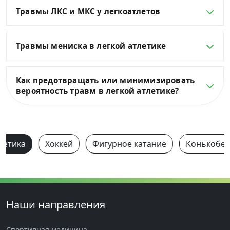
Травмы ЛКС и МКС у легкоатлетов
Травмы мениска в легкой атлетике
Как предотвращать или минимизировать
вероятность травм в легкой атлетике?
летика
Хоккей
Фигурное катание
Конькобеж
Наши направления
Спортивная медицина