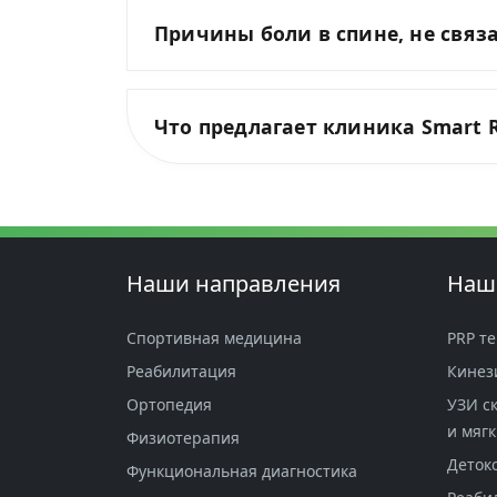
Причины боли в спине, не свя
Что предлагает клиника Smart R
Наши направления
Наш
Спортивная медицина
PRP те
Реабилитация
Кинез
Ортопедия
УЗИ с
и мягк
Физиотерапия
Детокс
Функциональная диагностика