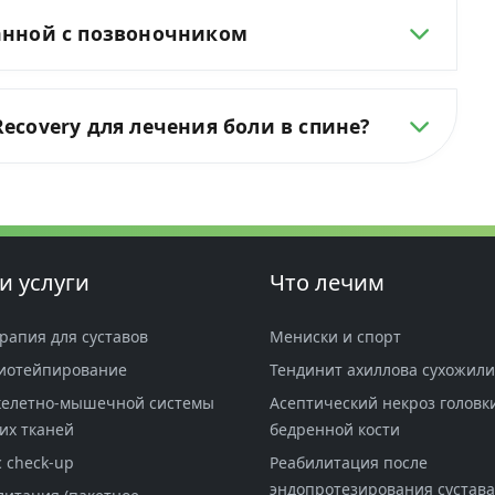
занной с позвоночником
ecovery для лечения боли в спине?
и услуги
Что лечим
рапия для суставов
Мениски и спорт
иотейпирование
Тендинит ахиллова сухожил
келетно-мышечной системы
Асептический некроз головк
их тканей
бедренной кости
 check-up
Реабилитация после
эндопротезирования сустава