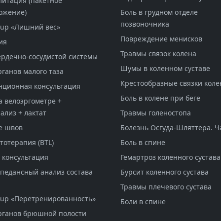
литация (пакетное
ожение)
Боль в грудном отделе
позвоночника
-up «Лишний вес»
Повреждение менисков
ия
Травмы связок колена
ердечно-сосудистой системы
Шумы в коленном суставе
рганов малого таза
Крестообразные связки коле
нционная консультация
Боль в колене при беге
а велоэргометре +
ализ + лактат
Травмы голеностопа
е швов
Болезнь Осгуда-Шляттера. Ч
тотерапия (BTL)
Боль в спине
 консультация
Гемартроз коленного сустава
педансный анализ состава
Бурсит коленного сустава
Травмы плечевого сустава
-up «Перетренированность»
Боли в спине
рганов брюшной полости