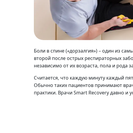
Боли в спине
Боли в спине («дорзалгия») – один из са
второй после острых респираторных забо
независимо от их возраста, пола и рода з
Считается, что каждую минуту каждый пя
Обычно таких пациентов принимают врач
практики. Врачи Smart Recovery давно и у
ЗАПИСАТЬСЯ В SMART R