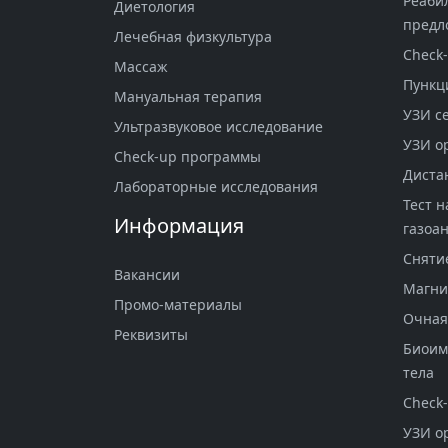
Реаби
Диетология
предл
Лечебная физкультура
Check
Массаж
Пункц
Мануальная терапия
УЗИ с
Ультразвуковое исследование
УЗИ о
Check-up программы
Диста
Лабораторные исследования
Тест н
Информация
газоан
Сняти
Вакансии
Магни
Промо-материалы
Очная
Реквизиты
Биоим
тела
Check
УЗИ о