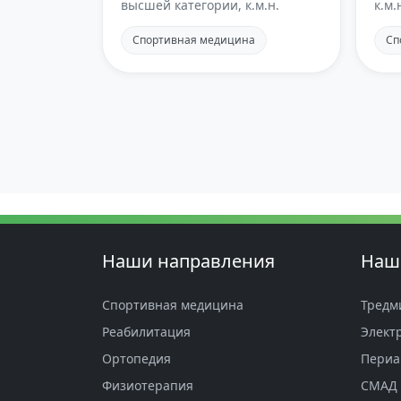
высшей категории, к.м.н.
к.м.
Спортивная медицина
Сп
Наши направления
Наш
Спортивная медицина
Тредм
Реабилитация
Элект
Ортопедия
Периа
Физиотерапия
СМАД 