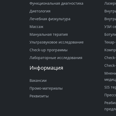
Функциональная диагностика
Лазерн
Диетология
Внутр
Лечебная физкультура
Внутр
Массаж
УЗИ с
Мануальная терапия
Ботул
Ультразвуковое исследование
Текар-
Check-up программы
Компр
Лабораторные исследования
Check
Check
Информация
Мнени
меди
Вакансии
SIS те
Промо-материалы
Пресс
Реквизиты
Реаби
предл