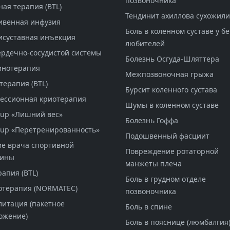
позвоночника
ая терапия (BTL)
Тендинит ахиллова сухожил
ивенная инфузия
Боль в коленном суставе у бе
исуставная инъекция
любителей
ердечно-сосудистой системы
Болезнь Осгуда-Шляттера
инотерапия
Межпозвоночная грыжа
терапия (BTL)
Бурсит коленного сустава
ессионная криотерапия
Шумы в коленном суставе
-up «Лишний вес»
Болезнь Гоффа
-up «Перетренированность»
Подошвенный фасциит
е врача спортивной
Повреждение ротаторной
цины
манжеты плеча
рапия (BTL)
Боль в грудном отделе
отерапия (NORMATEC)
позвоночника
литация (пакетное
Боль в спине
ожение)
Боль в пояснице (люмбалгия