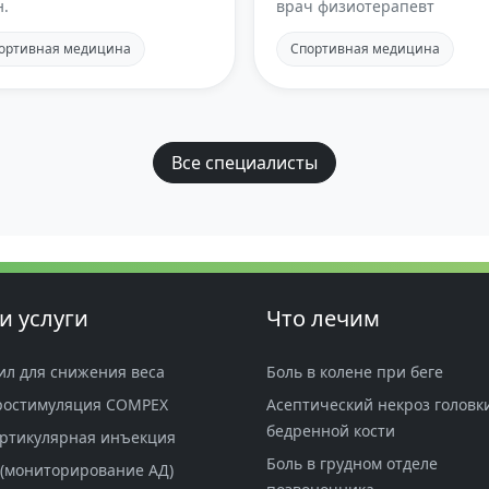
н.
врач физиотерапевт
ортивная медицина
Спортивная медицина
Все специалисты
и услуги
Что лечим
ил для снижения веса
Боль в колене при беге
ростимуляция COMPEX
Асептический некроз головк
бедренной кости
ртикулярная инъекция
Боль в грудном отделе
(мониторирование АД)