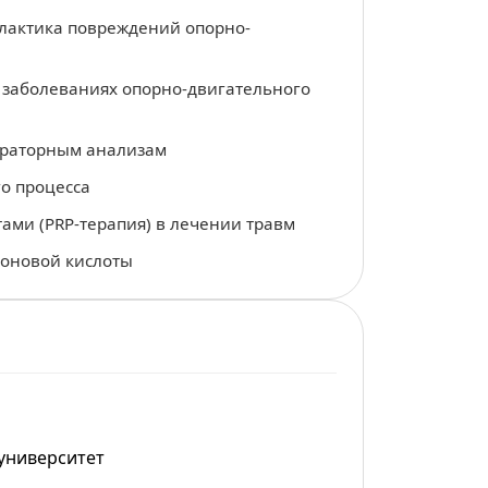
илактика повреждений опорно-
 заболеваниях опорно-двигательного
ораторным анализам
о процесса
ми (PRP-терапия) в лечении травм
роновой кислоты
университет