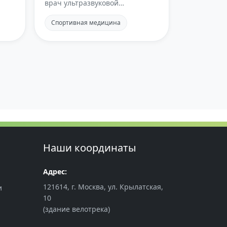
врач ультразвуковой
диагностики
Спортивная медицина
Наши координаты
Адрес:
121614, г. Москва, ул. Крылатская,
и
10
(здание велотрека)