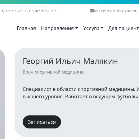
Н–ПТ: 9:00–21:00, СБ–ВС: 9:00–19:00
INFO@SMARTRECOVERY.RU
Главная
Направления
Услуги
Для пациен
Георгий Ильич Малякин
Врач спортивной медицины
Специалист в области спортивной медицины. 
высшего уровня. Работает в ведущем футбольн
Записаться