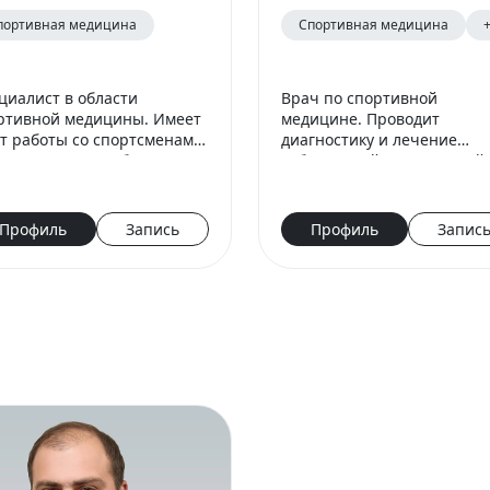
портивная медицина
Спортивная медицина
циалист в области
Врач по спортивной
ртивной медицины. Имеет
медицине. Проводит
т работы со спортсменами
диагностику и лечение
шего уровня. Работает в
заболеваний центральной
ущем футбольном клубе
периферической нервной
аны.
системы, применяет
современные методы тера
Профиль
Запись
Профиль
Запис
болевых синдромов и ней