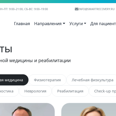
Н–ПТ: 9:00–21:00, СБ–ВС: 9:00–19:00
INFO@SMARTRECOVERY.RU
Главная
Направления
Услуги
Для пациен
сты
вной медицины и реабилитации
ая медицина
Физиотерапия
Лечебная физкультура
ностика
Неврология
Реабилитация
Check-up п