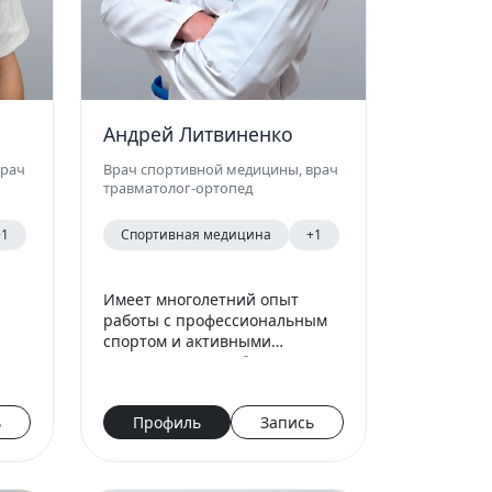
Андрей Литвиненко
врач
Врач спортивной медицины, врач
травматолог-ортопед
+1
Спортивная медицина
+1
Имеет многолетний опыт
работы с профессиональным
спортом и активными
пациентами. В работе делает
акцент на точную диагностику,
консервативное лечение и
ь
Профиль
Запись
безопасное восстановление.