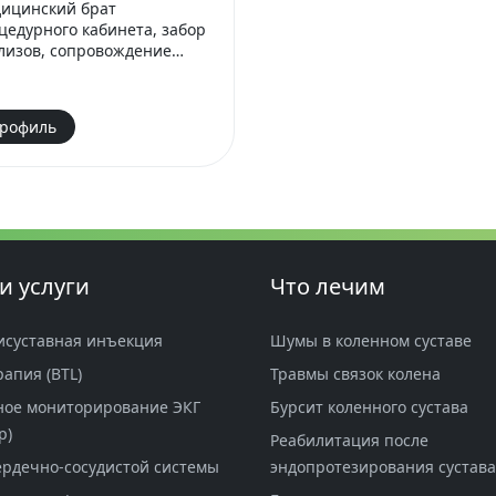
ицинский брат
едурного кабинета, забор
лизов, сопровождение
иента, мониторинг
тояния.
рофиль
и услуги
Что лечим
исуставная инъекция
Шумы в коленном суставе
рапия (BTL)
Травмы связок колена
ное мониторирование ЭКГ
Бурсит коленного сустава
р)
Реабилитация после
ердечно-сосудистой системы
эндопротезирования сустава