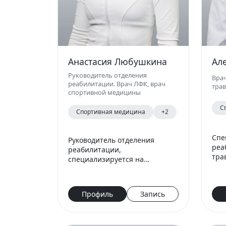
Анастасия Любушкина
Ал
Руководитель отделения
Вра
реабилитации. Врач ЛФК, врач
тра
спортивной медицины
С
Спортивная медицина
+2
Спе
Руководитель отделения
реа
реабилитации,
тра
специализируется на
тра
реабилитации и
восстановлении после травм и
операций опорно-
Профиль
Запись
двигательного аппарата.
Работает в методике
функционального тр…