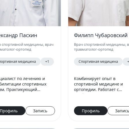
ександр Пасхин
Филипп Чубаровский
ч спортивной медицины, врач
Врач спортивной медицины, 
вматолог-ортопед
травматолог-ортопед
портивная медицина
+1
Спортивная медицина
циалист по лечению и
Комбинирует опыт в
билитации спортивных
спортивной медицине и
вм. Практикующий
ортопедии. Работает с
вматолог.
профессиональными
спортсменами.
Профиль
Запись
Профиль
Запис