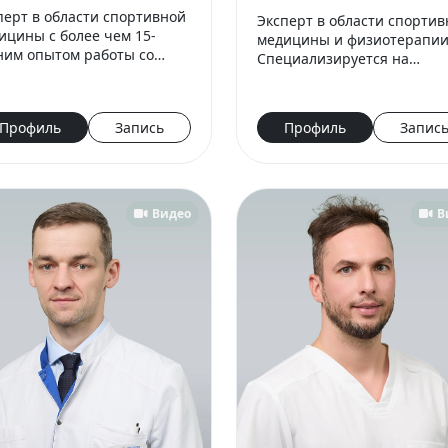
перт в области спортивной
Эксперт в области спорти
ицины с более чем 15-
медицины и физиотерапии
ним опытом работы со
Специализируется на
ртсменами высокого
восстановлении спортсмен
вня. Работал в ведущих
включая юниоров, с опоро
больных клубах и
европейские протоколы.
Профиль
Запись
Профиль
Запис
иональной сборной,
Имеет опыт работы с нац
адает глу…
Видео
В