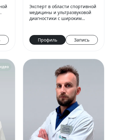
вной
Эксперт в области спортивной
.
медицины и ультразвуковой
диагностики с широким
ов,
клиническим опытом.
й на
Объединяет хирургическую
подготовку, экспертные
ь
Профиль
Запись
ио…
навыки в области УЗИ и
современные…
идео