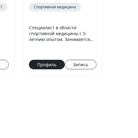
+1
Спортивная медицина
Специалист в области
спортивной медицины с 5-
летним опытом. Занимается
 и
консервативным лечением
травм (включая PRP-терапию),
реабилитацией и
пии
восстановлением опорно-
ь
Профиль
Запись
р…
двигательного ап…