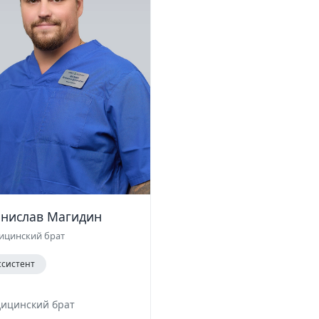
анислав Магидин
ицинский брат
ссистент
ицинский брат