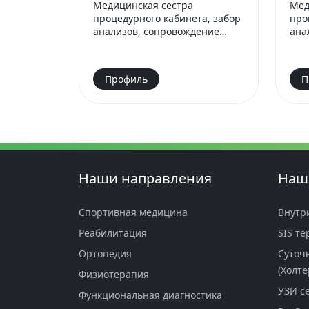
Медицинская сестра
Мед
процедурного кабинета, забор
проц
анализов, сопровождение
ана
пациента, мониторинг
пац
состояния.
сос
Профиль
П
Наши направления
Наш
Спортивная медицина
Внутр
Реабилитация
SIS те
Ортопедия
Суточ
(Холте
Физиотерапия
УЗИ с
Функциональная диагностика