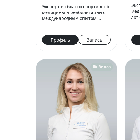
Экс
Эксперт в области спортивной
мед
медицины и реабилитации с
лет
международным опытом.
спо
Автор более 100 публикаций в
уро
журналах 1-2 квартиля баз
фут
данных Scopus и WoS.
Профиль
Запись
нац
обл
Видео