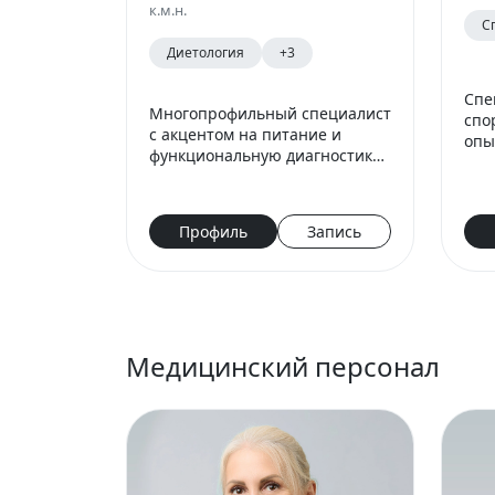
к.м.н.
С
Диетология
+3
Спе
Многопрофильный специалист
спо
с акцентом на питание и
опы
функциональную диагностику
выс
в спорте.
вед
стр
Профиль
Запись
Медицинский персонал